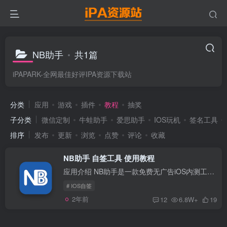
NB助手
共1篇
iPAPARK-全网最佳好评IPA资源下载站
分类
应用
游戏
插件
教程
抽奖
子分类
微信定制
牛蛙助手
爱思助手
IOS玩机
签名工具
排序
发布
更新
浏览
点赞
评论
收藏
NB助手 自签工具 使用教程
应用介绍 NB助手是一款免费无广告iOS内测工具，它提供了多项实用功能，包括使用免费或付费的Apple ID来为IPA文件进行签名，方便进行应用测试。此外，NB助手还提供了方便的证书管理功能，可以轻...
# IOS自签
2年前
12
6.8W+
19