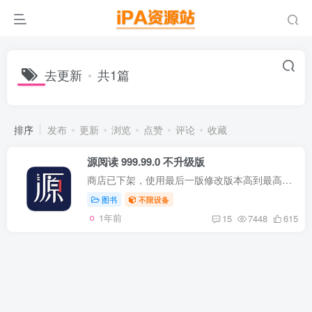
去更新
共1篇
排序
发布
更新
浏览
点赞
评论
收藏
源阅读 999.99.0 不升级版
商店已下架，使用最后一版修改版本高到最高，达到去更新； 兼容性 iPhone：iOS 13.0+ iPad：iPadOS 13.0+ 版本说明 商店砸壳提取； 去除强制更新； 修改版本最高； 使用说明 直接安装即可使用；...
图书
不限设备
1年前
15
7448
615