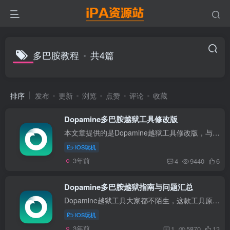
多巴胺教程
共4篇
排序
发布
更新
浏览
点赞
评论
收藏
Dopamine多巴胺越狱工具修改版
本文章提供的是Dopamine越狱工具修改版，与非官方版本； 由民间大神根据源码优化修改而来，更加稳定； 能很好的解决 Dopamine越狱重启问题； 有需要的朋友可以进入GItHub下载； iPA安装包 1、官...
IOS玩机
3年前
4
9440
6
Dopamine多巴胺越狱指南与问题汇总
Dopamine越狱工具大家都不陌生，这款工具原生中文界面，清爽简洁，操作简单，哪怕是小白都能够轻松驾驭。因此本文不会详细介绍Dopamine越狱流程，主要还是以指南为主，为大家介绍越狱过程中可能...
IOS玩机
3年前
1
5870
13