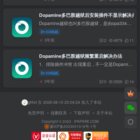
Dopamine多巴胺越狱后安装插件不显示解决办
Dopamine越狱也叫多巴胺越狱，是由opa334大佬开发的ios15越狱工具，支持A12设备及以上的iOS15.0-15.4.1系统，并且原声中文界面，操作非常简单。但即使很简单，也会有一些小白在越狱中出现一些问...
IOS玩机
3年前
2
4879
11
Dopamine多巴胺越狱频繁重启解决办法
1、排除插件冲突 出现重启，不一定是Dopamine工具本身的原因，也可能是你安装的插件太多导致冲突了。 解决方法：打开Sileo软件商店，根据安装时间一个个排查插件!! 你可以卸载插件或者通过iclea...
IOS玩机
3年前
0
2929
14
feng A 在 2026-08-10 17:55:26 加入了本站
user70571893 在 2026-08-10 20:11:35 加入了本站
ghhd 在 2026-08-10 20:04:24 加入了本站
33457304588 在 2026-08-10 20:03:27 加入了本站
免责声明
侵删联系
下载声明
关于本站
Copyright © 2023 ·
iPAPARK.COM
lcj0425 在 2026-08-10 18:51:16 加入了本站
蒙ICP备2023001519号-1号
user26482953 在 2026-08-10 18:41:29 加入了本站