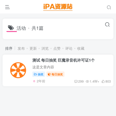
活动
共1篇
排序
发布
更新
浏览
点赞
评论
收藏
测试 每日抽奖 巨魔录音机许可证1个
这是文章内容
抽奖
每日抽奖
2年前
299
1.4W+
803