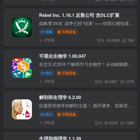
Rebel Inc. 1.16.1 反叛公司 含DLC扩展
战略类'26名' 战争已经“结束”——但我们都知道这并不意味着什么。为了稳定国家，你需要平衡军事和民事的优先事项，以赢得民心，同时阻止叛乱分子夺取政权！ 以精美的图形和广受好评的游戏玩法...
策略
不限设备
2年前
5
5085
786
可视化生物学 1.00.047
在交互式3D中了解和学习生物学！从动植物模型到交互式模拟和短小的动画，“可视化生物学”为您提供掌握关键概念和理解重要生物过程所需的一切。 简单的控件使您可以学习数十个详细的3D模型，包...
医疗
不限设备
2年前
0
4857
1278
解剖和生理学 6.2.00
征服那些难学的解剖主题！ 抛开课本、实验室标本或塑料三维模型，跳转到身临其境式三维体验。 放大后即可用真正的3D模式查看神经如何离开脊髓以及神经与椎骨的关系。 旋转即可研究颅神经的分支...
医疗
不限设备
2年前
0
3243
1399
生理和病理学 1.1.39