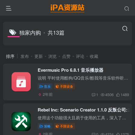
独家内购
共13篇
排序
发布
更新
浏览
点赞
评论
收藏
Evermusic Pro 6.8.1 音乐播放器
说明 平时使用酷狗/QQ音乐/酷我等音乐软件听歌，经常遇到因版权问题无法听，为了防止版权失效无法听歌，我会将歌曲的高音质下载出来，做了自己的曲库，上传到网盘中（我使用的是OneDrive网盘，...
音乐
不限设备
2年前
1
4506
1489
Rebel Inc: Scenario Creator 1.1.0 反叛公司
使用这个功能强大且易于使用的工具，深入了解编辑器并为 Rebel Inc. 开发您自己的自定义场景。创建自定义州长和战术、编辑区域、设计挑战并构建您自己的主动树，然后与其他反叛公司的玩家分享！...
策略
不限设备
2年前
0
4234
1375