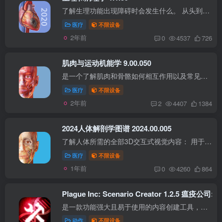
了解生理功能出现障碍时会发生什么。 从头到尾学完互动的课程，向您讲解常见心血管、肾脏、呼吸、胃肠道和肌肉骨骼过程的逐步分解。 生理和病理学涵盖48个生理学主题和57种疾病，提供50节课程、...
医疗
不限设备
2年前
0
4537
726
肌肉与运动机能学 9.00.050
是一个了解肌肉和骨骼如何相互作用以及常见伤害和病症如何发生的详细指南。在这个方便的袖珍参考里探索数以千计的三维模型，可视化和学习肌肉骨骼的结构、功能、运动和病理学—非常适合忙碌的医...
医疗
不限设备
2年前
2
4407
1384
2024人体解剖学图谱 2024.00.005
了解人体所需的全部3D交互式视觉内容： 用于研究大体解剖的完整女性和男性3D模型。配合尸体和诊断图像查看这些模型。 关键器官的多层次3D视图。学习肺、支气管和肺泡。复习肾脏、肾锥体和肾单位...
医疗
不限设备
1年前
0
4260
864
Plague Inc: Scenario Creator 1.2.5 瘟疫公
是一款功能强大且易于使用的内容创建工具，玩家可以在为《瘟疫公司》开发/修改自己的自定义场景，然后与世界分享时，将最致命的想法变为现实。 【资源说明】 此应用程序是为 Plague Inc. (瘟疫...
动作
不限设备