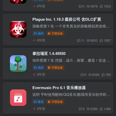
2年前
0
4879
1502
Plague Inc. 1.19.3 瘟疫公司 含DLC扩展
策略类第‘1’名 一个非常真实的策略模拟类游戏。 您的病原体刚刚感染了“零号病人”。现在您必须适应这个世界，不停改进病原体的传染力和抵抗力，以便应对人类的反击措施，最终进化成一个全球...
动作
不限设备
2年前
11
9003
1587
泰拉瑞亚 1.4.49550
动作类第‘1’名 挖掘，战斗，探索，建造！在这个动感十足的冒险游戏里没有什么是不可能的。世界是你的画布，地面是你的油漆。拿起你的工具出发！制造武器和各种各样的敌人作战。前往地下寻找配...
动作
不限设备
2年前
6
6069
782
Evermusic Pro 6.1 音乐播放器
说明 平时使用酷狗/QQ音乐/酷我等音乐软件听歌，经常遇到因版权问题无法听，为了防止版权失效无法听歌，我会将歌曲的高音质下载出来，做了自己的曲库，上传到网盘中（我使用的是OneDrive网盘，...
音乐
不限设备
2年前
8
5286
1486