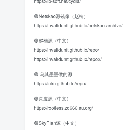
https://ib-soft.net/cydia/
🟢Netskao源镜像（赵楠）
https://invalidunit.github.io/netskao-archive/
🟢赵楠源（中文）
https://invalidunit.github.io/repo/
https://invalidunit.github.io/repo2/
🟢 乌其墨墨做的源
https://lclrc.github.io/repo/
🟢真皮源（中文）
https://rootless.zq666.eu.org/
🟢SkyPian源（中文）