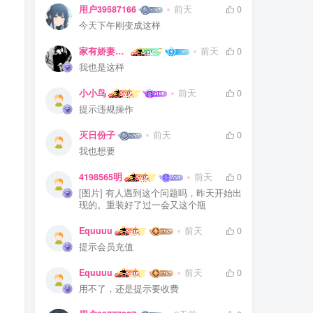
用户39587166
前天
0
今天下午刚变成这样
家有娇妻扁鹊难医
前天
0
我也是这样
小小鸟
前天
0
提示违规操作
灭日份子
前天
0
我也想要
4198565明
前天
0
[图片] 有人遇到这个问题吗，昨天开始出
现的。重装好了过一会又这个瓶
Equuuu
前天
0
提示会员充值
Equuuu
前天
0
用不了，还是提示要收费