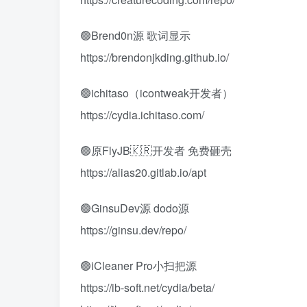
🟢Brend0n源 歌词显示
https://brendonjkding.github.io/
🟢ichitaso（icontweak开发者）
https://cydia.ichitaso.com/
🟢原FlyJB🇰🇷开发者 免费砸壳
https://alias20.gitlab.io/apt
🟢GinsuDev源 dodo源
https://ginsu.dev/repo/
🟢iCleaner Pro小扫把源
https://ib-soft.net/cydia/beta/