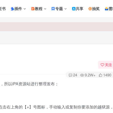
证书
插件
教程
专题
共享
抽奖
需
关注
24
9.2W+
1490
，所以iPA资源站进行整理发布；
，点击右上角的【+】号图标，手动输入或复制你要添加的越狱源