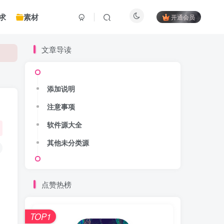
求
素材
开通会员
文章导读
添加说明
注意事项
软件源大全
其他未分类源
点赞热榜
，
TOP1