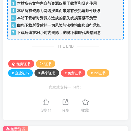
3
本站所有文字内容与资源仅用于教育和研究使用
4
本站所有资源为网络搜集而来如有侵犯请邮件联系
5
本站下载者对资源方造成的损失或损害概不负责
6
由您下载所导致的一切风险与法律均由您自行承担
7
下载后请在24小时内删除，浏览下载即代表您同意
THE END
免费证书
证书
# 企业证书
# 共享证书
# 免费证书
# ios证书
喜欢就支持一下吧！
点赞
11
分享
收藏
免费资源