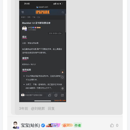
3年前
@
刘晓辉
回复
宝宝(站长)
0
作者