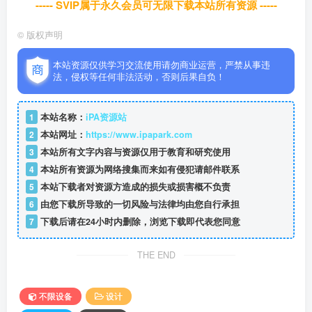
----- SVIP属于永久会员可无限下载本站所有资源 -----
©
版权声明
本站资源仅供学习交流使用请勿商业运营，严禁从事违
法，侵权等任何非法活动，否则后果自负！
1
本站名称：
iPA资源站
2
本站网址：
https://www.ipapark.com
3
本站所有文字内容与资源仅用于教育和研究使用
4
本站所有资源为网络搜集而来如有侵犯请邮件联系
5
本站下载者对资源方造成的损失或损害概不负责
6
由您下载所导致的一切风险与法律均由您自行承担
7
下载后请在24小时内删除，浏览下载即代表您同意
THE END
不限设备
设计