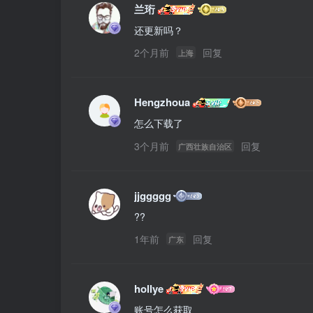
兰珩
还更新吗？
2个月前
回复
上海
Hengzhoua
怎么下载了
3个月前
回复
广西壮族自治区
jjggggg
??
1年前
回复
广东
hollye
账号怎么获取