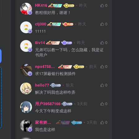
HK416
昨天
0
教程很好用，谢谢！
ctj000
昨天
0
11111
8iv14
昨天
0
兄弟可以教一下吗，怎么隐藏，我是证
书用户
npx475805841
前天
0
求17屏蔽银行检测插件
hello77
前天
0
解决了吗我也这样咋弄
用户39587166
3天前
0
今天下午刚变成这样
家有娇妻扁鹊难医
3天前
0
我也是这样