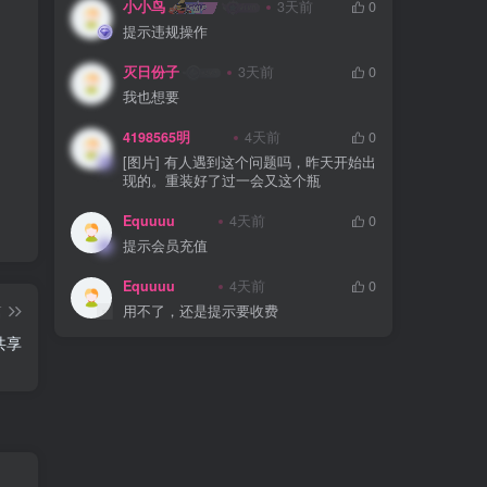
小小鸟
3天前
0
提示违规操作
灭日份子
3天前
0
我也想要
4198565明
4天前
0
[图片] 有人遇到这个问题吗，昨天开始出
现的。重装好了过一会又这个瓶
Equuuu
4天前
0
提示会员充值
Equuuu
4天前
0
篇
用不了，还是提示要收费
D共享