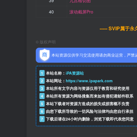
39
九宫格切图
40
滚动截屏Pro
----- SVIP属
©
版权声明
本站资源仅供学习交流使用请勿商业运营，严禁
1
本站名称：
iPA资源站
2
本站网址：
https://www.ipapark.com
3
本站所有文字内容与资源仅用于教育和研究使用
4
本站所有资源为网络搜集而来如有侵犯请邮件联系
5
本站下载者对资源方造成的损失或损害概不负责
6
由您下载所导致的一切风险与法律均由您自行承担
7
下载后请在24小时内删除，浏览下载即代表您同意