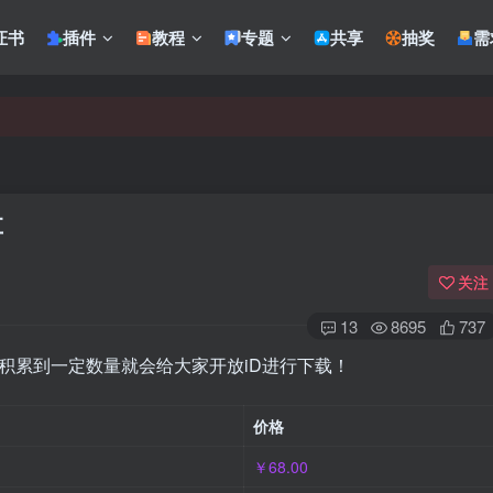
证书
插件
教程
专题
共享
抽奖
需
享
关注
13
8695
737
，积累到一定数量就会给大家开放iD进行下载！
价格
￥68.00