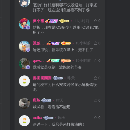
[图片] 好舒服啊😹不仅没通知，打字还
打不了，现在连消息都看不到了😂
黄小裕
11小时前
0
站长：现在是iOS多少可以用 iOS18.7能
用了不
孤独浪人
13小时前
0
这还用说，新系统在嘴上，兜不住了
qaws111879
19小时前
0
我感觉是收割一波跑路的节奏
姜圆圆圆圆
昨天
0
请问楼主为什么安装时候显示解析错误
呢
斑炼
昨天
0
试试看，看看能不能用
axiba
昨天
0
路过一下，我只是来打酱油的！