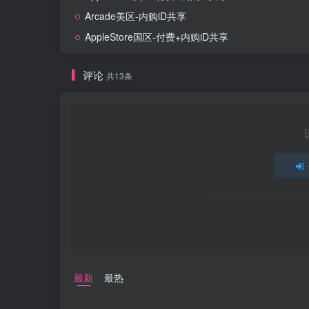
Arcade美区-内购iD共享
AppleStore国区-付费+内购iD共享
评论
共13条
最新
最热