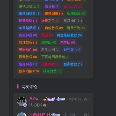
越狱出哈见
语音包
设计工具
(0)
(7)
(1)
视频编辑器
视频编辑
视频换脸
(1)
(1)
(0)
螃蟹规则
虚拟定位
菜鸟插件
(1)
(2)
(1)
苹果越狱源
自签教程
聊天气泡
(1)
(2)
(2)
美颜神器
美图
网盘搭建教程
(0)
(0)
(0)
网球教程
纯净版
精华版
(1)
(0)
(0)
粤语插件
科学上网
砸壳版
(0)
(0)
(97)
砸壳教程
百度地图语音包
(3)
(2)
瘦身神器
玩机教程
独家教程
(1)
(2)
(1)
独家内购
独家付费
(13)
(0)
网友评论
用户45289622
3小时前
0
试试吧哈哈
用户39587166
8小时前
1