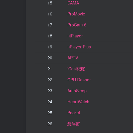
15
DAMA
16
ProMovie
17
ProCam 8
18
ntPlayer
19
nPlayer Plus
20
APTV
21
iCost记账
22
CPU Dasher
23
AutoSleep
24
HeartWatch
25
Pocket
26
悬浮窗