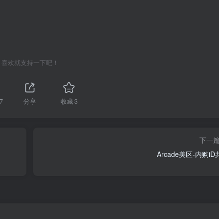
喜欢就支持一下吧！
7
分享
收藏
3
下一
Arcade美区-内购i