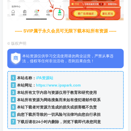
----- SVIP属于永久会员可无限下载本站所有资源 -----
©
版权声明
本站资源仅供学习交流使用请勿商业运营，严禁从事违
法，侵权等任何非法活动，否则后果自负！
1
本站名称：
iPA资源站
2
本站网址：
https://www.ipapark.com
3
本站所有文字内容与资源仅用于教育和研究使用
4
本站所有资源为网络搜集而来如有侵犯请邮件联系
5
本站下载者对资源方造成的损失或损害概不负责
6
由您下载所导致的一切风险与法律均由您自行承担
7
下载后请在24小时内删除，浏览下载即代表您同意