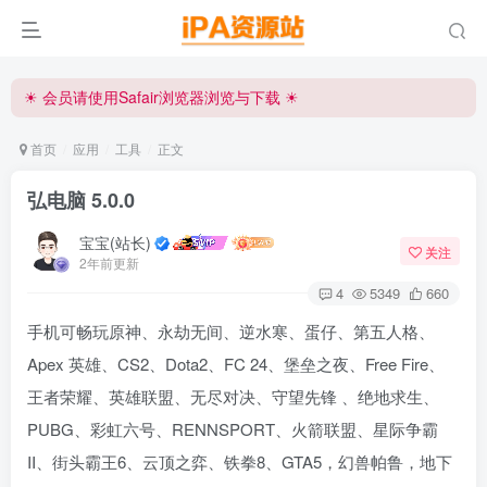
☀ 会员请使用Safair浏览器浏览与下载 ☀
iPA资源站官方唯一客服微信:15504815558
☀ 会员请使用Safair浏览器浏览与下载 ☀
iPA资源站官方唯一客服微信:15504815558
首页
应用
工具
正文
弘电脑 5.0.0
宝宝(站长)
关注
2年前更新
4
5349
660
手机可畅玩原神、永劫无间、逆水寒、蛋仔、第五人格、
Apex 英雄、CS2、Dota2、FC 24、堡垒之夜、Free Fire、
王者荣耀、英雄联盟、无尽对决、守望先锋 、绝地求生、
PUBG、彩虹六号、RENNSPORT、火箭联盟、星际争霸
II、街头霸王6、云顶之弈、铁拳8、GTA5，幻兽帕鲁，地下