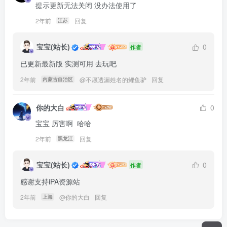
提示更新无法关闭 没办法使用了
2年前
回复
江苏
宝宝(站长)
0
作者
已更新最新版 实测可用 去玩吧
2年前
@
不愿透漏姓名的鲤鱼驴
回复
内蒙古自治区
你的大白
0
宝宝 厉害啊  哈哈
2年前
回复
黑龙江
宝宝(站长)
0
作者
感谢支持iPA资源站
2年前
@
你的大白
回复
上海
嘻克希洛克 在 2026-08-07 07:12:01 加入了本站