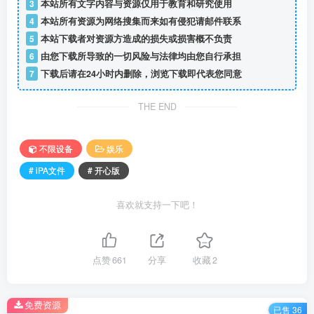
3
本站所有文字内容与资源仅用于教育和研究使用
4
本站所有资源为网络搜集而来如有侵犯请邮件联系
5
本站下载者对资源方造成的损失或损害概不负责
6
由您下载所导致的一切风险与法律均由您自行承担
7
下载后请在24小时内删除，浏览下载即代表您同意
THE END
不限设备
娱乐
# iPA文件
# 开心版
喜欢就支持一下吧！
点赞
661
分享
收藏
2
免费资源
已售 36