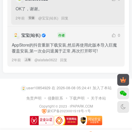
OK了，谢谢。
2年前
@
宝宝(站长)
回复
安徽
宝宝(站长)
0
作者
AppStore的抖音重新下载安装,然后再使用此版本导入巨魔
覆盖安装,第一次会闪退属于正常,再次打开即可!
2年前
@
alafate0622
回复
上海
user29332025 在 2026-08-08 01:10:10 加入了本站
user79126582 在 2026-08-08 05:32:04 加入了本站
user10854929 在 2026-08-08 05:24:41 加入了本站
user50285749 在 2026-08-08 05:24:17 加入了本站
免责声明
侵删联系
下载声明
关于本站
Copyright © 2023 ·
iPAPARK.COM
k9370486 在 2026-08-08 04:40:32 加入了本站
蒙ICP备2023001519号-1号
user58833358 在 2026-08-08 04:33:23 加入了本站
pykkunkun 在 2026-08-08 04:25:35 加入了本站