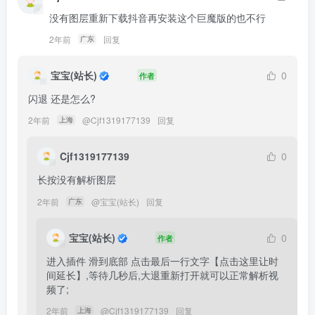
没有图层重新下载抖音再安装这个巨魔版的也不行
2年前
回复
广东
宝宝(站长)
0
作者
闪退 还是怎么?
2年前
@
Cjf1319177139
回复
上海
Cjf1319177139
0
长按没有解析图层
2年前
@
宝宝(站长)
回复
广东
宝宝(站长)
0
作者
进入插件 滑到底部 点击最后一行文字【点击这里让时
间延长】,等待几秒后,大退重新打开就可以正常解析视
频了;
2年前
@
Cjf1319177139
回复
上海