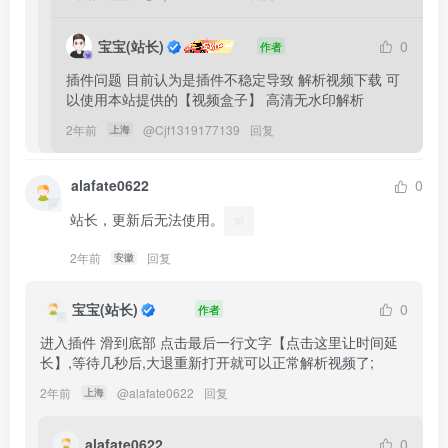
宝宝(站长)
0
作者
插件问题 目前认为是插件不稳定导致 解析视频下载 可
以使用本站提供的【视频盒子】 高清无水印解析
2年前
@
Cjf1319177139
回复
上海
alafate0622
0
站长，更新后无法使用。
2年前
回复
安徽
宝宝(站长)
0
作者
进入插件 滑到底部 点击最后一行文字【点击这里让时间延
长】,等待几秒后,大退重新打开就可以正常解析视频了;
2年前
@
alafate0622
回复
上海
alafate0622
0