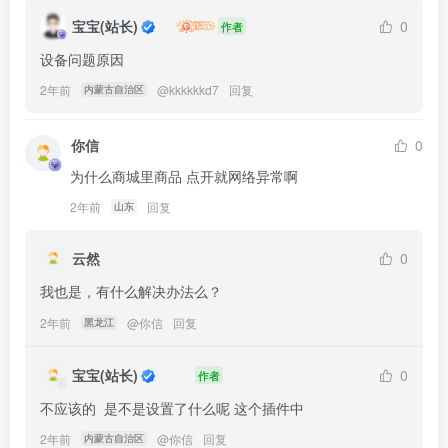
宝宝(站长)
0
作者
设备问题原因
2年前
@
kkkkkkd7
回复
内蒙古自治区
你信
0
为什么商城里商品 点开就网络异常啊
2年前
回复
山东
云然
0
我也是，有什么解决办法么？
2年前
@
你信
回复
黑龙江
宝宝(站长)
0
作者
不应该的  是不是设置了什么呢 这个插件中
2年前
@
你信
回复
内蒙古自治区