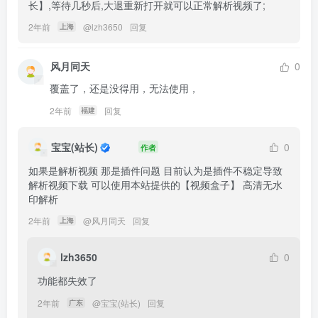
长】,等待几秒后,大退重新打开就可以正常解析视频了;
2年前
@
lzh3650
回复
上海
风月同天
0
覆盖了，还是没得用，无法使用，
2年前
回复
福建
宝宝(站长)
0
作者
如果是解析视频 那是插件问题 目前认为是插件不稳定导致 
解析视频下载 可以使用本站提供的【视频盒子】 高清无水
印解析
2年前
@
风月同天
回复
上海
lzh3650
0
功能都失效了
2年前
@
宝宝(站长)
回复
广东