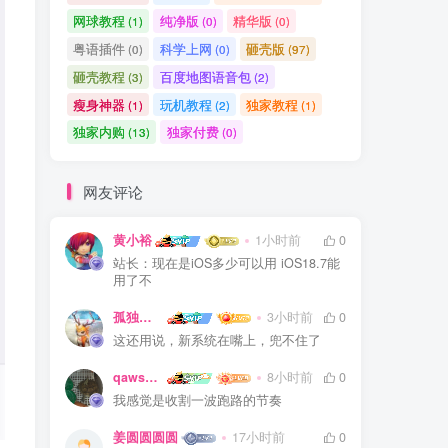
网球教程
纯净版
精华版
(1)
(0)
(0)
粤语插件
科学上网
砸壳版
(0)
(0)
(97)
砸壳教程
百度地图语音包
(3)
(2)
瘦身神器
玩机教程
独家教程
(1)
(2)
(1)
独家内购
独家付费
(13)
(0)
网友评论
黄小裕
1小时前
0
站长：现在是iOS多少可以用 iOS18.7能
用了不
孤独浪人
3小时前
0
这还用说，新系统在嘴上，兜不住了
qaws111879
8小时前
0
我感觉是收割一波跑路的节奏
姜圆圆圆圆
17小时前
0