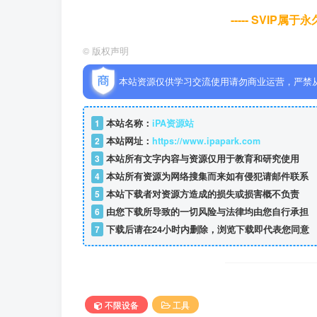
----- SVIP属
©
版权声明
本站资源仅供学习交流使用请勿商业运营，严禁
1
本站名称：
iPA资源站
2
本站网址：
https://www.ipapark.com
3
本站所有文字内容与资源仅用于教育和研究使用
4
本站所有资源为网络搜集而来如有侵犯请邮件联系
5
本站下载者对资源方造成的损失或损害概不负责
6
由您下载所导致的一切风险与法律均由您自行承担
7
下载后请在24小时内删除，浏览下载即代表您同意
不限设备
工具