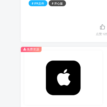
# iPA文件
# 开心版
点赞
12
免费资源