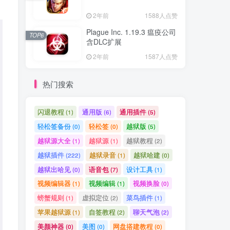
2年前
1588人点赞
Plague Inc. 1.19.3 瘟疫公司
TOP6
含DLC扩展
2年前
1587人点赞
热门搜索
闪退教程
通用版
通用插件
(1)
(6)
(5)
轻松签备份
轻松签
越狱版
(0)
(0)
(5)
越狱源大全
越狱源
越狱教程
(1)
(1)
(2)
越狱插件
越狱录音
越狱哈建
(222)
(1)
(0)
越狱出哈见
语音包
设计工具
(0)
(7)
(1)
视频编辑器
视频编辑
视频换脸
(1)
(1)
(0)
螃蟹规则
虚拟定位
菜鸟插件
(1)
(2)
(1)
苹果越狱源
自签教程
聊天气泡
(1)
(2)
(2)
美颜神器
美图
网盘搭建教程
(0)
(0)
(0)