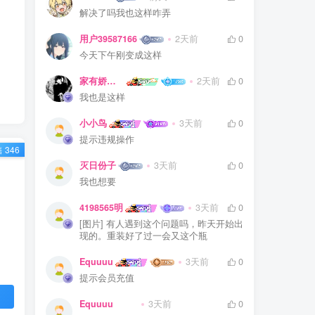
解决了吗我也这样咋弄
用户39587166
2天前
0
今天下午刚变成这样
家有娇妻扁鹊难医
2天前
0
我也是这样
小小鸟
3天前
0
提示违规操作
 346
灭日份子
3天前
0
我也想要
4198565明
3天前
0
[图片] 有人遇到这个问题吗，昨天开始出
现的。重装好了过一会又这个瓶
Equuuu
3天前
0
提示会员充值
Equuuu
3天前
0