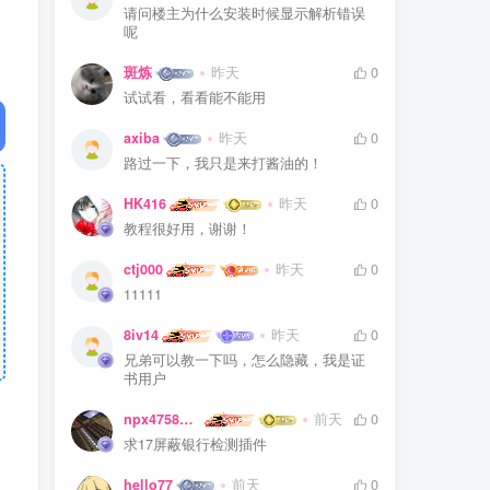
请问楼主为什么安装时候显示解析错误
呢
斑炼
昨天
0
试试看，看看能不能用
axiba
昨天
0
路过一下，我只是来打酱油的！
HK416
昨天
0
教程很好用，谢谢！
ctj000
昨天
0
11111
8iv14
昨天
0
兄弟可以教一下吗，怎么隐藏，我是证
书用户
npx475805841
前天
0
求17屏蔽银行检测插件
hello77
前天
0