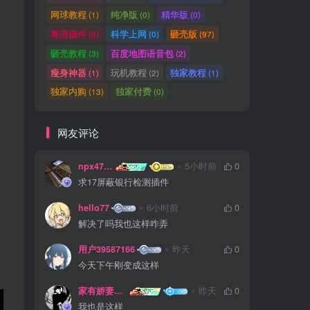
网球教程
纯净版
精华版
(1)
(0)
(0)
粤语插件
科学上网
砸壳版
(0)
(0)
(97)
砸壳教程
百度地图语音包
(3)
(2)
瘦身神器
玩机教程
独家教程
(1)
(2)
(1)
独家内购
独家付费
(13)
(0)
网友评论
npx475805841
5小时前
0
求17屏蔽银行检测插件
hello77
6小时前
0
解决了吗我也这样咋弄
用户39587166
昨天
0
今天下午刚变成这样
家有娇妻扁鹊难医
昨天
0
我也是这样