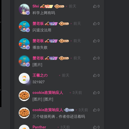
Sfei
前天
0
科学上网有吗
蟹老板
前天
0
闪退没法用
蟹老板
前天
0
播放失败
蟹老板
前天
0
[图片]
王羲之の
前天
0
321927
cookie政策响应人
3天前
0
[图片] [图片]
cookie政策响应人
3天前
0
三个链接死俩，作者你还活着吗
Panther
3天前
0