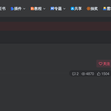
证书
插件
教程
专题
共享
抽奖
需
关注
2
4870
1504