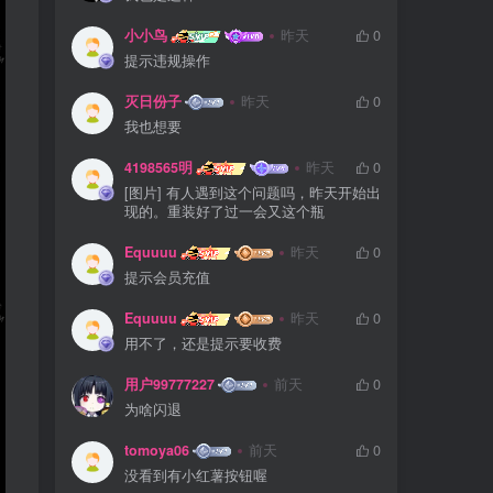
小小鸟
昨天
0
提示违规操作
灭日份子
昨天
0
我也想要
4198565明
昨天
0
[图片] 有人遇到这个问题吗，昨天开始出
现的。重装好了过一会又这个瓶
Equuuu
昨天
0
提示会员充值
Equuuu
昨天
0
用不了，还是提示要收费
用户99777227
前天
0
为啥闪退
tomoya06
前天
0
没看到有小红薯按钮喔