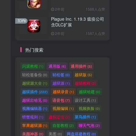
2年前
1588人点赞
Plague Inc. 1.19.3 瘟疫公司
TOP6
含DLC扩展
2年前
1587人点赞
热门搜索
闪退教程
通用版
通用插件
(1)
(6)
(5)
轻松签备份
轻松签
越狱版
(0)
(0)
(5)
越狱源大全
越狱源
越狱教程
(1)
(1)
(2)
越狱插件
越狱录音
越狱哈建
(222)
(1)
(0)
越狱出哈见
语音包
设计工具
(0)
(7)
(1)
视频编辑器
视频编辑
视频换脸
(1)
(1)
(0)
螃蟹规则
虚拟定位
菜鸟插件
(1)
(2)
(1)
苹果越狱源
自签教程
聊天气泡
(1)
(2)
(2)
美颜神器
美图
网盘搭建教程
(0)
(0)
(0)