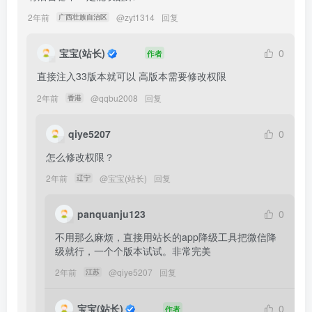
2年前
@
zyt1314
回复
广西壮族自治区
宝宝(站长)
0
作者
直接注入33版本就可以 高版本需要修改权限
2年前
@
qqbu2008
回复
香港
qiye5207
0
怎么修改权限？
2年前
@
宝宝(站长)
回复
辽宁
panquanju123
0
不用那么麻烦，直接用站长的app降级工具把微信降
级就行，一个个版本试试。非常完美
2年前
@
qiye5207
回复
江苏
宝宝(站长)
0
作者