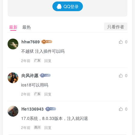
QQ登录
只看作者
最新
最热
hhw7689
0
不越狱 注入插件可以吗
2年前
回复
广东
向风许愿
0
ios18可以用吗
2年前
回复
广东
He1336943
0
17.0系统，8.0.33版本，注入就闪退
2年前
回复
四川