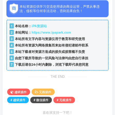
本站资源仅供学习交流使用请勿商业运营，严禁从事违
法，侵权等任何非法活动，否则后果自负！
1
本站名称：
iPA资源站
2
本站网址：
https://www.ipapark.com
3
本站所有文字内容与资源仅用于教育和研究使用
4
本站所有资源为网络搜集而来如有侵犯请邮件联系
5
本站下载者对资源方造成的损失或损害概不负责
6
由您下载所导致的一切风险与法律均由您自行承担
7
下载后请在24小时内删除，浏览下载即代表您同意
THE END
越狱插件
无根插件
# 越狱插件
# 微信插件
# 无根插件
喜欢就支持一下吧！