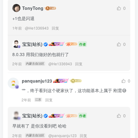
TonyTong
0
+1也是闪退
1年前
@
He1336943
回复
宝宝(站长)
0
作者
8.0.33 用我们做好的包就行了
2年前
@
He1336943
回复
内蒙古自治区
panquanju123
0
艹，终于看到这个硬家伙了，这功能基本上属于 刚需😅
2年前
回复
江苏
宝宝(站长)
0
作者
早就有了 是你没看到吧 哈哈
2年前
@
panquanju123
回复
内蒙古自治区