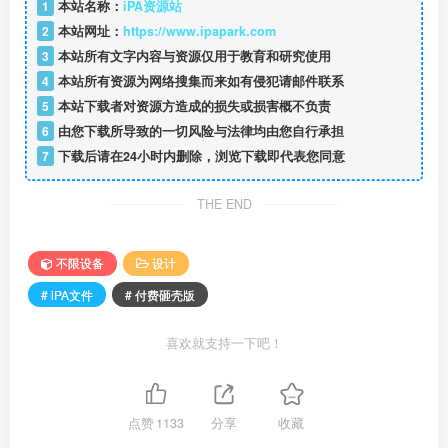
1
本站名称：
iPA资源站
2
本站网址：
https://www.ipapark.com
3
本站所有文字内容与资源仅用于教育和研究使用
4
本站所有资源为网络搜集而来如有侵犯请邮件联系
5
本站下载者对资源方造成的损失或损害概不负责
6
由您下载所导致的一切风险与法律均由您自行承担
7
下载后请在24小时内删除，浏览下载即代表您同意
THE END
不限设备
设计
# iPA文件
# 付费砸壳版
喜欢就支持一下吧！
点赞
1133
分享
收藏