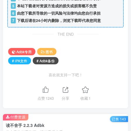
5
本站下载者对资源方造成的损失或损害概不负责
6
由您下载所导致的一切风险与法律均由您自行承担
7
下载后请在24小时内删除，浏览下载即代表您同意
THE END
Adbk专用
图书
# iPA文件
# Adbk备份
喜欢就支持一下吧！
点赞
1243
分享
收藏
1
付费资源
已售 143
读不舍手 2.2.3 Adbk