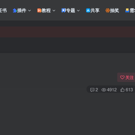
证书
插件
教程
专题
共享
抽奖
需
关注
2
4912
613
。