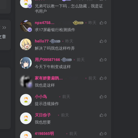
兄弟可以教一下吗，怎么隐藏，我是证
书用户
npx475805841
昨天
0
篇
求17屏蔽银行检测插件
文章
hello77
昨天
0
解决了吗我也这样咋弄
用户39587166
前天
0
今天下午刚变成这样
家有娇妻扁鹊难医
前天
0
我也是这样
小小鸟
前天
0
提示违规操作
灭日份子
前天
0
我也想要
4198565明
前天
0