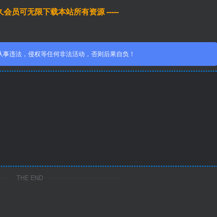
于永久会员可无限下载本站所有资源 -----
从事违法，侵权等任何非法活动，否则后果自负！
THE END