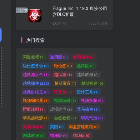
Plague Inc. 1.19.3 瘟疫公司
TOP6
含DLC扩展
2年前
1587人点赞
热门搜索
闪退教程
通用版
通用插件
(1)
(6)
(5)
轻松签备份
轻松签
越狱版
(0)
(0)
(5)
越狱源大全
越狱源
越狱教程
(1)
(1)
(2)
越狱插件
越狱录音
越狱哈建
(222)
(1)
(0)
越狱出哈见
语音包
设计工具
(0)
(7)
(1)
视频编辑器
视频编辑
视频换脸
(1)
(1)
(0)
螃蟹规则
虚拟定位
菜鸟插件
(1)
(2)
(1)
苹果越狱源
自签教程
聊天气泡
(1)
(2)
(2)
美颜神器
美图
网盘搭建教程
(0)
(0)
(0)
网球教程
纯净版
精华版
(1)
(0)
(0)