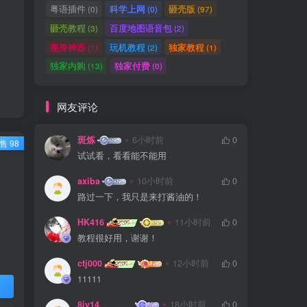
粤语插件
科学上网
砸壳版
(0)
(0)
(97)
砸壳教程
百度地图语音包
(3)
(2)
瘦身神器
玩机教程
独家教程
(1)
(2)
(1)
独家内购
独家付费
(13)
(0)
网友评论
斑炼
6小时前
0
售 98
试试看，看看能不能用
axiba
10小时前
0
路过一下，我只是来打酱油的！
HK416
11小时前
0
教程很好用，谢谢！
ctj000
12小时前
0
11111
8iv14
18小时前
0