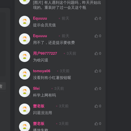
[图片] 有人遇到这个问题吗，昨天开始出
现的。重装好了过一会又这个瓶
Equuuu
前天
0
提示会员充值
Equuuu
前天
0
用不了，还是提示要收费
用户99777227
3天前
0
为啥闪退
tomoya06
3天前
0
没看到有小红薯按钮喔
者
Sfei
3天前
0
科学上网有吗
蟹老板
3天前
0
闪退没法用
蟹老板
3天前
0
播放失败