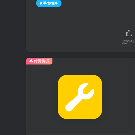
# 手表插件
点赞
61
付费资源