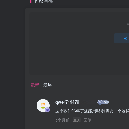
评论
共2条
最新
最热
qwer719479
这个软件26年了还能用吗 我需要一个这
5个月前
回复
重庆