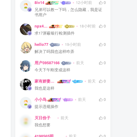
8iv14
12小时前
0
兄弟可以教一下吗，怎么隐藏，我是证
书用户
npx475805841
18小时前
0
求17屏蔽银行检测插件
hello77
19小时前
0
解决了吗我也这样咋弄
用户39587166
前天
0
今天下午刚变成这样
家有娇妻扁鹊难医
前天
0
我也是这样
小小鸟
前天
0
提示违规操作
灭日份子
前天
0
我也想要
4198565明
前天
0