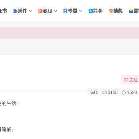
证书
插件
教程
专题
共享
抽奖
需
关注
0
3125
1520
趣的生活；
滑流畅。