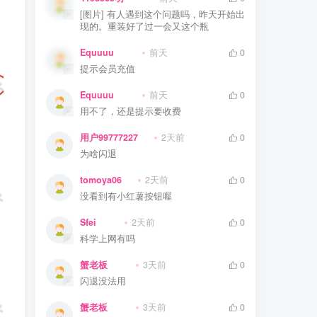
[图片] 有人遇到这个问题吗，昨天开始出
现的。重装好了过一会又这个瓶
Equuuu
前天
0
提示会员充值
Equuuu
前天
0
用不了，还是提示要收费
用户99777227
2天前
0
为啥闪退
tomoya06
2天前
0
没看到有小红薯按钮喔
Sfei
2天前
0
科学上网有吗
蟹老板
3天前
0
闪退没法用
蟹老板
3天前
0