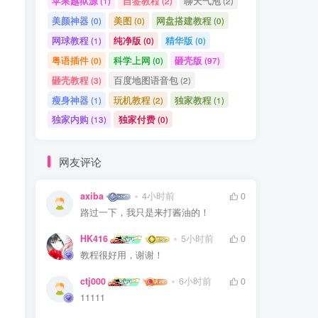
苹果越狱源
自签教程
聊天气泡
(1)
(2)
(2)
美颜神器
美图
网盘搭建教程
(0)
(0)
(0)
网球教程
纯净版
精华版
(1)
(0)
(0)
粤语插件
科学上网
砸壳版
(0)
(0)
(97)
砸壳教程
百度地图语音包
(3)
(2)
瘦身神器
玩机教程
独家教程
(1)
(2)
(1)
独家内购
独家付费
(13)
(0)
网友评论
axiba
4小时前
0
路过一下，我只是来打酱油的！
HK416
5小时前
0
教程很好用，谢谢！
ctj000
6小时前
0
11111