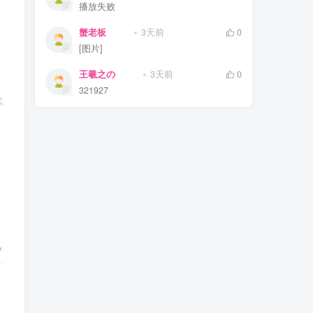
播放失败
蟹老板
3天前
0
[图片]
王羲之の
3天前
0
321927