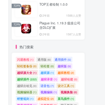
TOP王者绘制 1.0.0
TOP5
2年前
1588人点赞
Plague Inc. 1.19.3 瘟疫公司
TOP6
含DLC扩展
2年前
1587人点赞
热门搜索
闪退教程
通用版
通用插件
(1)
(6)
(5)
轻松签备份
轻松签
越狱版
(0)
(0)
(5)
越狱源大全
越狱源
越狱教程
(1)
(1)
(2)
越狱插件
越狱录音
越狱哈建
(222)
(1)
(0)
越狱出哈见
语音包
设计工具
(0)
(7)
(1)
视频编辑器
视频编辑
视频换脸
(1)
(1)
(0)
螃蟹规则
虚拟定位
菜鸟插件
(1)
(2)
(1)