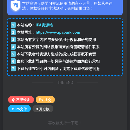
本站资源仅供学习交流使用请勿商业运营，严禁从事违
法，侵权等任何非法活动，否则后果自负！
1
本站名称：
iPA资源站
2
本站网址：
https://www.ipapark.com
3
本站所有文字内容与资源仅用于教育和研究使用
4
本站所有资源为网络搜集而来如有侵犯请邮件联系
5
本站下载者对资源方造成的损失或损害概不负责
6
由您下载所导致的一切风险与法律均由您自行承担
7
下载后请在24小时内删除，浏览下载即代表您同意
THE END
不限设备
社交
# iPA文件
# 开心版
喜欢就支持一下吧！