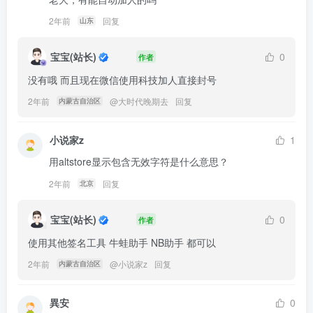
2年前
回复
山东
宝宝(站长)
0
作者
没有哦 而且现在微信使用科技加人直接封号
2年前
@
大时代晚期去
回复
内蒙古自治区
小说家z
1
用altstore显示包含无效字符是什么意思？
2年前
回复
北京
宝宝(站长)
0
作者
使用其他签名工具 牛蛙助手 NB助手 都可以
2年前
@
小说家z
回复
内蒙古自治区
異安
0