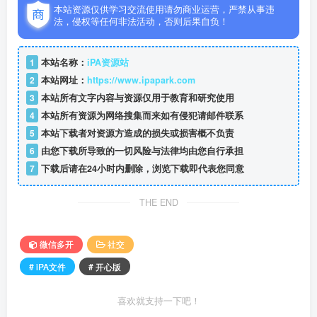
本站资源仅供学习交流使用请勿商业运营，严禁从事违
法，侵权等任何非法活动，否则后果自负！
1
本站名称：
iPA资源站
2
本站网址：
https://www.ipapark.com
3
本站所有文字内容与资源仅用于教育和研究使用
4
本站所有资源为网络搜集而来如有侵犯请邮件联系
5
本站下载者对资源方造成的损失或损害概不负责
6
由您下载所导致的一切风险与法律均由您自行承担
7
下载后请在24小时内删除，浏览下载即代表您同意
THE END
微信多开
社交
# iPA文件
# 开心版
喜欢就支持一下吧！