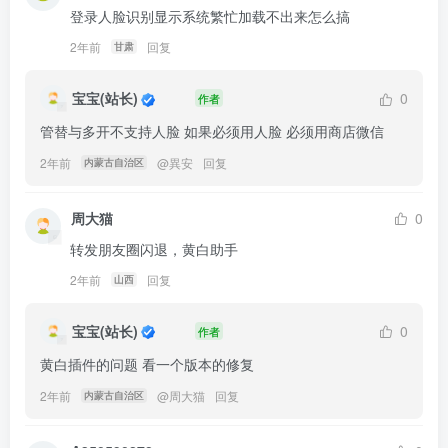
登录人脸识别显示系统繁忙加载不出来怎么搞
2年前
回复
甘肃
宝宝(站长)
0
作者
管替与多开不支持人脸 如果必须用人脸 必须用商店微信
2年前
@
異安
回复
内蒙古自治区
周大猫
0
转发朋友圈闪退，黄白助手
2年前
回复
山西
宝宝(站长)
0
作者
黄白插件的问题 看一个版本的修复
2年前
@
周大猫
回复
内蒙古自治区