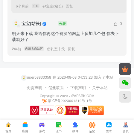
6个月前
@
宝宝(站长)
回复
广东
宝宝(站长)
0
作者
明天来下载 我给你再这个资源的网盘上多加几个包 你去下
载就好了
2年前
@
乳室屮戈
回复
内蒙古自治区
lokifox 在 2026-08-07 23:15:10 加入了本站
k9370486 在 2026-08-08 04:40:32 加入了本站
user58833358 在 2026-08-08 04:33:23 加入了本站
pykkunkun 在 2026-08-08 04:25:35 加入了本站
免责声明
侵删联系
下载声明
关于本站
Copyright © 2023 ·
iPAPARK.COM
bangalore 在 2026-08-08 03:20:22 加入了本站
蒙ICP备2023001519号-1号
user27111025 在 2026-08-08 02:35:53 加入了本站
imuuu 在 2026-08-08 02:00:59 加入了本站
user29332025 在 2026-08-08 01:10:10 加入了本站
首页
应用
游戏
证书
插件
需求
会员
抽奖