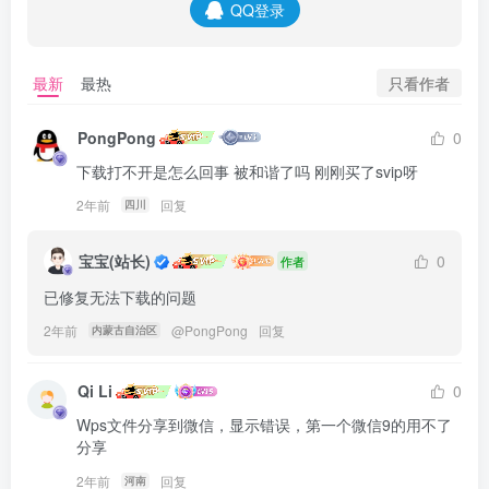
QQ登录
只看作者
最新
最热
PongPong
0
下载打不开是怎么回事 被和谐了吗 刚刚买了svip呀
2年前
回复
四川
宝宝(站长)
0
作者
已修复无法下载的问题
2年前
@
PongPong
回复
内蒙古自治区
Qi Li
0
Wps文件分享到微信，显示错误，第一个微信9的用不了
分享
2年前
回复
河南