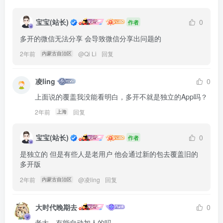
宝宝(站长)
0
作者
多开的微信无法分享 会导致微信分享出问题的
2年前
@
Qi Li
回复
内蒙古自治区
凌ling
0
上面说的覆盖我没能看明白，多开不就是独立的App吗？
2年前
回复
上海
宝宝(站长)
0
作者
是独立的 但是有些人是老用户 他会通过新的包去覆盖旧的
多开版
2年前
@
凌ling
回复
内蒙古自治区
大时代晚期去
0
老大，有能自动加人的吗