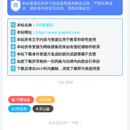
本站资源仅供学习交流使用请勿商业运营，严禁从事违
法，侵权等任何非法活动，否则后果自负！
1
本站名称：
iPA资源站
2
本站网址：
https://www.ipapark.com
3
本站所有文字内容与资源仅用于教育和研究使用
4
本站所有资源为网络搜集而来如有侵犯请邮件联系
5
本站下载者对资源方造成的损失或损害概不负责
6
由您下载所导致的一切风险与法律均由您自行承担
7
下载后请在24小时内删除，浏览下载即代表您同意
THE END
不限设备
社交
# iPA文件
# 开心版
喜欢就支持一下吧！