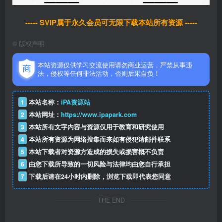
----- SVIP属于永久会员可无限下载本站所有资源 -----
©
版权声明
本站资源仅供学习交流使用请勿商业运营，严禁从事违
法，侵权等任何非法活动，否则后果自负！
1
本站名称：
iPA资源站
2
本站网址：
https://www.ipapark.com
3
本站所有文字内容与资源仅用于教育和研究使用
4
本站所有资源为网络搜集而来如有侵犯请邮件联系
5
本站下载者对资源方造成的损失或损害概不负责
6
由您下载所导致的一切风险与法律均由您自行承担
7
下载后请在24小时内删除，浏览下载即代表您同意
THE END