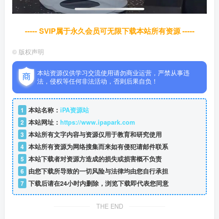
----- SVIP属于永久会员可无限下载本站所有资源 -----
©
版权声明
本站资源仅供学习交流使用请勿商业运营，严禁从事违
法，侵权等任何非法活动，否则后果自负！
1
本站名称：
iPA资源站
2
本站网址：
https://www.ipapark.com
3
本站所有文字内容与资源仅用于教育和研究使用
4
本站所有资源为网络搜集而来如有侵犯请邮件联系
5
本站下载者对资源方造成的损失或损害概不负责
6
由您下载所导致的一切风险与法律均由您自行承担
7
下载后请在24小时内删除，浏览下载即代表您同意
THE END