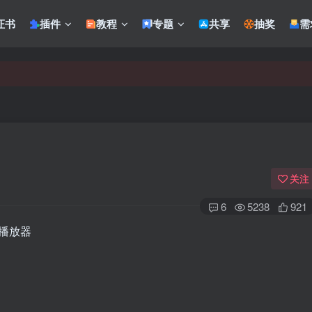
证书
插件
教程
专题
共享
抽奖
需
关注
6
5238
921
能播放器