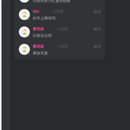
没看到有小红薯按钮喔
Sfei
3天前
0
科学上网有吗
蟹老板
3天前
0
闪退没法用
蟹老板
3天前
0
播放失败