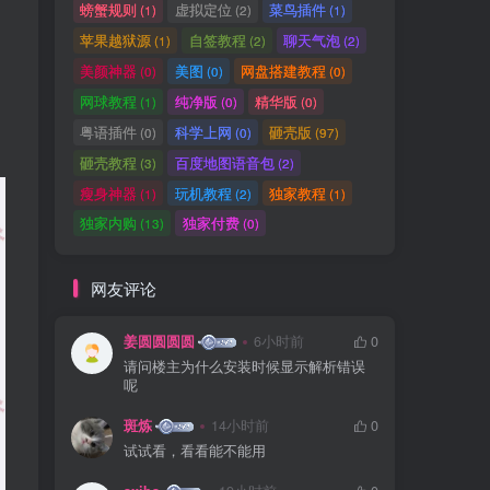
螃蟹规则
虚拟定位
菜鸟插件
(1)
(2)
(1)
苹果越狱源
自签教程
聊天气泡
(1)
(2)
(2)
美颜神器
美图
网盘搭建教程
(0)
(0)
(0)
网球教程
纯净版
精华版
(1)
(0)
(0)
粤语插件
科学上网
砸壳版
(0)
(0)
(97)
砸壳教程
百度地图语音包
(3)
(2)
瘦身神器
玩机教程
独家教程
(1)
(2)
(1)
独家内购
独家付费
(13)
(0)
网友评论
姜圆圆圆圆
6小时前
0
请问楼主为什么安装时候显示解析错误
呢
斑炼
14小时前
0
试试看，看看能不能用