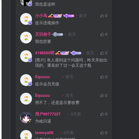
我也是这样
小小鸟
前天
0
提示违规操作
灭日份子
前天
0
我也想要
4198565明
前天
0
[图片] 有人遇到这个问题吗，昨天开始出
现的。重装好了过一会又这个瓶
Equuuu
前天
0
提示会员充值
Equuuu
前天
0
用不了，还是提示要收费
用户99777227
3天前
0
为啥闪退
tomoya06
3天前
0