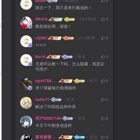
axiba
19小时前
0
路过一下，我只是来打酱油的！
HK416
19小时前
0
教程很好用，谢谢！
ctj000
21小时前
0
11111
8iv14
昨天
0
兄弟可以教一下吗，怎么隐藏，我是证
书用户
npx475805841
昨天
0
求17屏蔽银行检测插件
hello77
昨天
0
解决了吗我也这样咋弄
用户39587166
前天
0
今天下午刚变成这样
家有娇妻扁鹊难医
前天
0