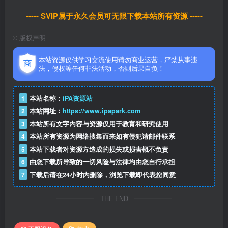
----- SVIP属于永久会员可无限下载本站所有资源 -----
©
版权声明
本站资源仅供学习交流使用请勿商业运营，严禁从事违
法，侵权等任何非法活动，否则后果自负！
1
本站名称：
iPA资源站
2
本站网址：
https://www.ipapark.com
3
本站所有文字内容与资源仅用于教育和研究使用
4
本站所有资源为网络搜集而来如有侵犯请邮件联系
5
本站下载者对资源方造成的损失或损害概不负责
6
由您下载所导致的一切风险与法律均由您自行承担
7
下载后请在24小时内删除，浏览下载即代表您同意
THE END