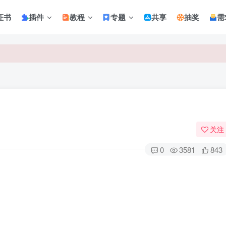
证书
插件
教程
专题
共享
抽奖
需
关注
0
3581
843