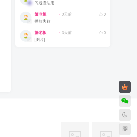
闪退没法用
蟹老板
3天前
0
播放失败
蟹老板
3天前
0
[图片]