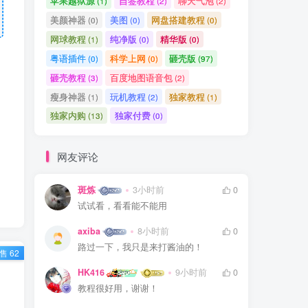
苹果越狱源
自签教程
聊天气泡
(1)
(2)
(2)
美颜神器
美图
网盘搭建教程
(0)
(0)
(0)
网球教程
纯净版
精华版
(1)
(0)
(0)
粤语插件
科学上网
砸壳版
(0)
(0)
(97)
砸壳教程
百度地图语音包
(3)
(2)
瘦身神器
玩机教程
独家教程
(1)
(2)
(1)
独家内购
独家付费
(13)
(0)
网友评论
斑炼
3小时前
0
试试看，看看能不能用
axiba
8小时前
0
路过一下，我只是来打酱油的！
售 62
HK416
9小时前
0
教程很好用，谢谢！