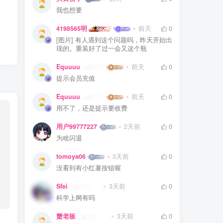
我也想要
4198565明
前天
0
[图片] 有人遇到这个问题吗，昨天开始出
现的。重装好了过一会又这个瓶
Equuuu
前天
0
提示会员充值
Equuuu
前天
0
用不了，还是提示要收费
用户99777227
2天前
0
为啥闪退
tomoya06
3天前
0
没看到有小红薯按钮喔
Sfei
3天前
0
科学上网有吗
蟹老板
3天前
0