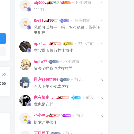
ctj000
10小时前
0
11111
8iv14
16小时前
0
兄弟可以教一下吗，怎么隐藏，我是证
书用户
npx475805841
22小时前
0
求17屏蔽银行检测插件
hello77
23小时前
0
解决了吗我也这样咋弄
篇
用户39587166
前天
0
ess
今天下午刚变成这样
家有娇妻扁鹊难医
前天
0
我也是这样
小小鸟
前天
0
提示违规操作
灭日份子
前天
0