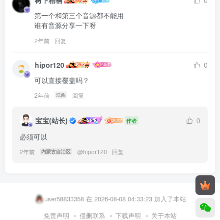
树下梧桐
0
第一个和第三个音源都不能用

谁有音源分享一下呀
2年前
回复
hipor120
0
可以直接覆盖吗？
2年前
回复
江西
宝宝(站长)
0
作者
必须可以
2年前
@
hipor120
回复
内蒙古自治区
lokifox 在 2026-08-07 23:15:10 加入了本站
k9370486 在 2026-08-08 04:40:32 加入了本站
user58833358 在 2026-08-08 04:33:23 加入了本站
pykkunkun 在 2026-08-08 04:25:35 加入了本站
免责声明
侵删联系
下载声明
关于本站