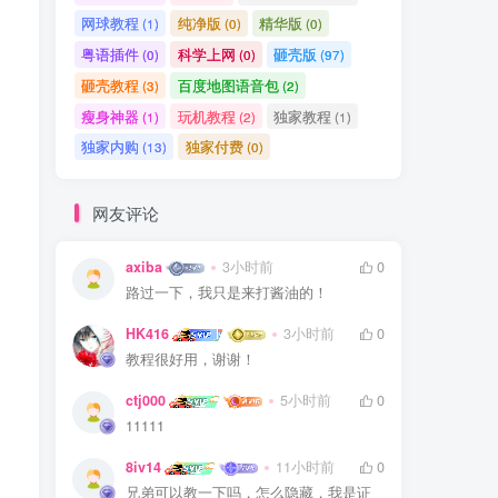
网球教程
纯净版
精华版
(1)
(0)
(0)
粤语插件
科学上网
砸壳版
(0)
(0)
(97)
砸壳教程
百度地图语音包
(3)
(2)
瘦身神器
玩机教程
独家教程
(1)
(2)
(1)
独家内购
独家付费
(13)
(0)
网友评论
axiba
3小时前
0
路过一下，我只是来打酱油的！
HK416
3小时前
0
教程很好用，谢谢！
ctj000
5小时前
0
11111
8iv14
11小时前
0
兄弟可以教一下吗，怎么隐藏，我是证