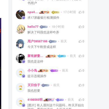
书用户
npx475805841
17小时前
0
求17屏蔽银行检测插件
hello77
18小时前
0
解决了吗我也这样咋弄
用户39587166
前天
0
今天下午刚变成这样
家有娇妻扁鹊难医
前天
0
我也是这样
小小鸟
前天
0
提示违规操作
灭日份子
前天
0
我也想要
4198565明
前天
0
[图片] 有人遇到这个问题吗，昨天开始出