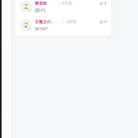
蟹老板
3天前
0
[图片]
王羲之の
3天前
0
321927