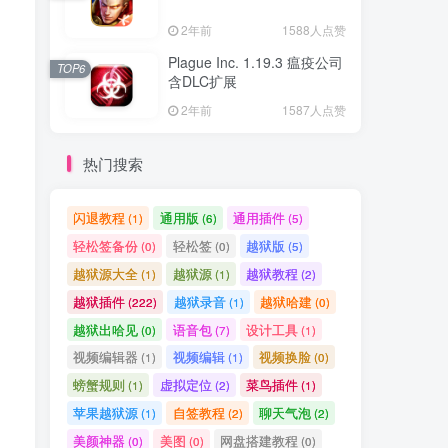
2年前
1588人点赞
Plague Inc. 1.19.3 瘟疫公司
TOP6
含DLC扩展
2年前
1587人点赞
热门搜索
闪退教程
通用版
通用插件
(1)
(6)
(5)
轻松签备份
轻松签
越狱版
(0)
(0)
(5)
越狱源大全
越狱源
越狱教程
(1)
(1)
(2)
越狱插件
越狱录音
越狱哈建
(222)
(1)
(0)
越狱出哈见
语音包
设计工具
(0)
(7)
(1)
视频编辑器
视频编辑
视频换脸
(1)
(1)
(0)
螃蟹规则
虚拟定位
菜鸟插件
(1)
(2)
(1)
苹果越狱源
自签教程
聊天气泡
(1)
(2)
(2)
美颜神器
美图
网盘搭建教程
(0)
(0)
(0)