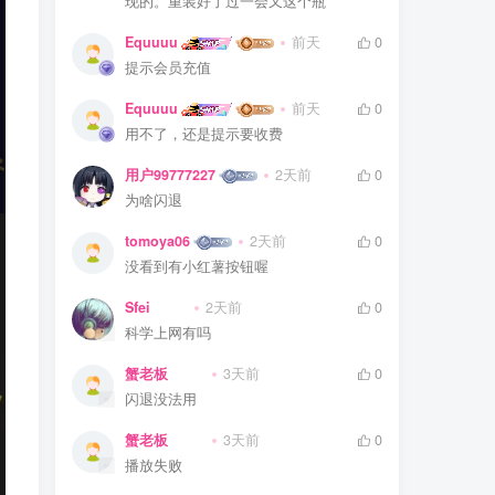
现的。重装好了过一会又这个瓶
Equuuu
前天
0
提示会员充值
Equuuu
前天
0
用不了，还是提示要收费
用户99777227
2天前
0
为啥闪退
tomoya06
2天前
0
没看到有小红薯按钮喔
Sfei
2天前
0
科学上网有吗
蟹老板
3天前
0
闪退没法用
蟹老板
3天前
0
播放失败