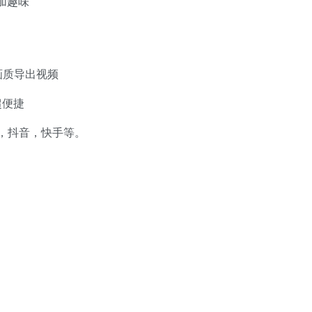
加趣味
清画质导出视频
超便捷
，抖音，快手等。