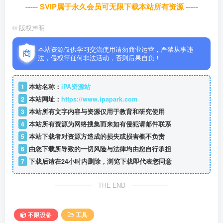
----- SVIP属于永久会员可无限下载本站所有资源 -----
©
版权声明
本站资源仅供学习交流使用请勿商业运营，严禁从事违
法，侵权等任何非法活动，否则后果自负！
1
本站名称：
iPA资源站
2
本站网址：
https://www.ipapark.com
3
本站所有文字内容与资源仅用于教育和研究使用
4
本站所有资源为网络搜集而来如有侵犯请邮件联系
5
本站下载者对资源方造成的损失或损害概不负责
6
由您下载所导致的一切风险与法律均由您自行承担
7
下载后请在24小时内删除，浏览下载即代表您同意
THE END
不限设备
工具