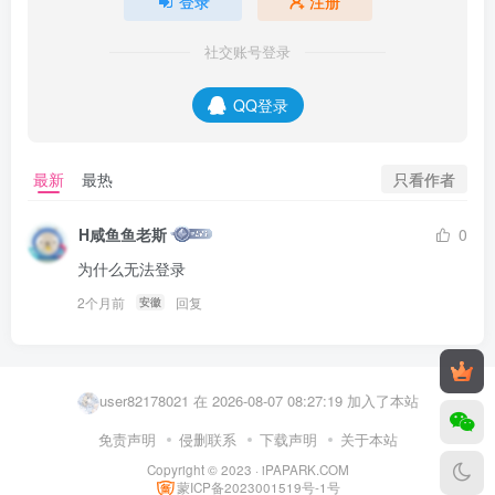
登录
注册
社交账号登录
QQ登录
只看作者
最新
最热
H咸鱼鱼老斯
0
为什么无法登录
2个月前
回复
安徽
qwzmm 在 2026-08-07 06:52:00 加入了本站
user82178021 在 2026-08-07 08:27:19 加入了本站
MoRan2169 在 2026-08-07 08:26:06 加入了本站
免责声明
侵删联系
下载声明
关于本站
Copyright © 2023 ·
iPAPARK.COM
user88566024 在 2026-08-07 08:17:00 加入了本站
蒙ICP备2023001519号-1号