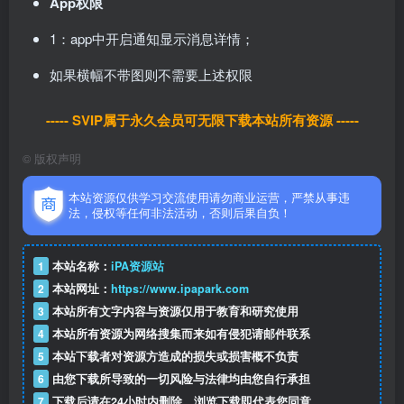
App权限
1：app中开启通知显示消息详情；
如果横幅不带图则不需要上述权限
----- SVIP属于永久会员可无限下载本站所有资源 -----
©
版权声明
本站资源仅供学习交流使用请勿商业运营，严禁从事违
法，侵权等任何非法活动，否则后果自负！
1
本站名称：
iPA资源站
2
本站网址：
https://www.ipapark.com
3
本站所有文字内容与资源仅用于教育和研究使用
4
本站所有资源为网络搜集而来如有侵犯请邮件联系
5
本站下载者对资源方造成的损失或损害概不负责
6
由您下载所导致的一切风险与法律均由您自行承担
7
下载后请在24小时内删除，浏览下载即代表您同意