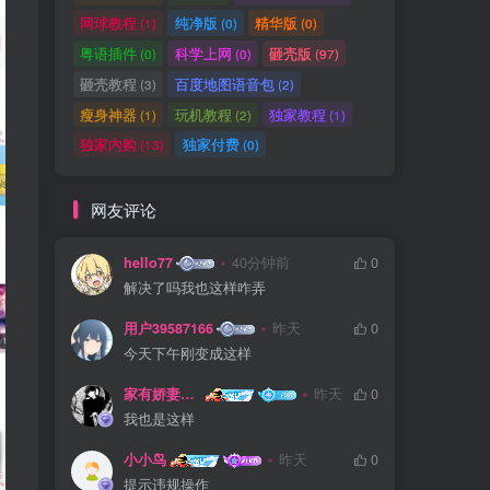
网球教程
纯净版
精华版
(1)
(0)
(0)
粤语插件
科学上网
砸壳版
(0)
(0)
(97)
砸壳教程
百度地图语音包
(3)
(2)
瘦身神器
玩机教程
独家教程
(1)
(2)
(1)
独家内购
独家付费
(13)
(0)
网友评论
hello77
40分钟前
0
解决了吗我也这样咋弄
用户39587166
昨天
0
今天下午刚变成这样
家有娇妻扁鹊难医
昨天
0
我也是这样
小小鸟
昨天
0
提示违规操作