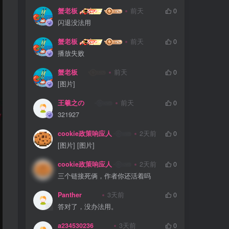
蟹老板
前天
0
闪退没法用
蟹老板
前天
0
播放失败
蟹老板
前天
0
[图片]
王羲之の
前天
0
321927
cookie政策响应人
2天前
0
[图片] [图片]
cookie政策响应人
2天前
0
三个链接死俩，作者你还活着吗
Panther
3天前
0
答对了，没办法用。
a234530236
3天前
0