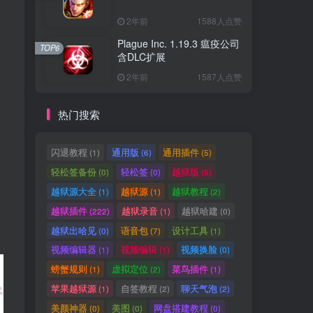
2年前
1588人点赞
Plague Inc. 1.19.3 瘟疫公司
TOP6
含DLC扩展
2年前
1587人点赞
热门搜索
闪退教程
通用版
通用插件
(1)
(6)
(5)
轻松签备份
轻松签
越狱版
(0)
(0)
(5)
越狱源大全
越狱源
越狱教程
(1)
(1)
(2)
越狱插件
越狱录音
越狱哈建
(222)
(1)
(0)
越狱出哈见
语音包
设计工具
(0)
(7)
(1)
视频编辑器
视频编辑
视频换脸
(1)
(1)
(0)
螃蟹规则
虚拟定位
菜鸟插件
(1)
(2)
(1)
苹果越狱源
自签教程
聊天气泡
(1)
(2)
(2)
美颜神器
美图
网盘搭建教程
(0)
(0)
(0)