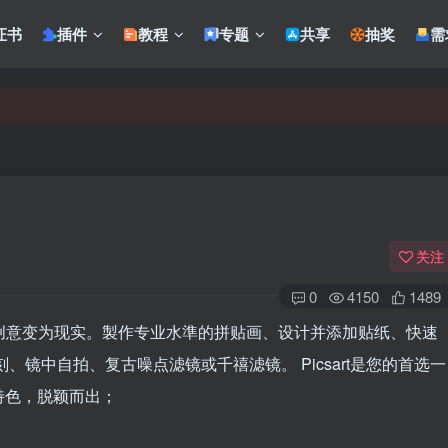
证书
插件
教程
专题
共享
抽奖
需
关注
0
4150
1489
您的创意变为现实。製作专业水準的拼贴画、设计并添加贴纸、快速
镜中自拍、复古噪点滤镜或千禧滤镜。 Picsart是您的首选一
特色，脱颖而出；