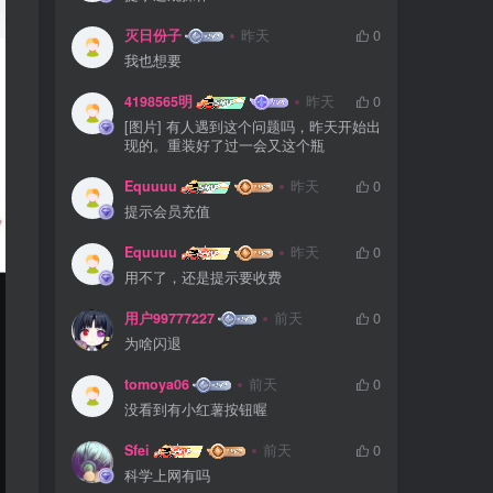
灭日份子
昨天
0
我也想要
4198565明
昨天
0
[图片] 有人遇到这个问题吗，昨天开始出
现的。重装好了过一会又这个瓶
Equuuu
昨天
0
提示会员充值
Equuuu
昨天
0
用不了，还是提示要收费
用户99777227
前天
0
为啥闪退
tomoya06
前天
0
没看到有小红薯按钮喔
Sfei
前天
0
科学上网有吗