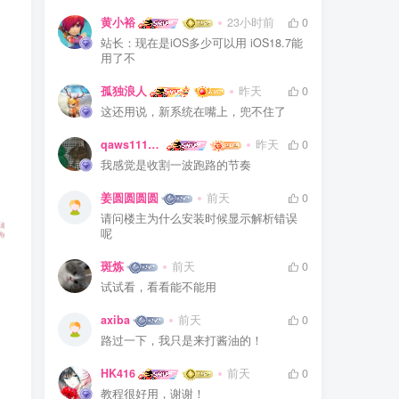
黄小裕
23小时前
0
站长：现在是iOS多少可以用 iOS18.7能
用了不
孤独浪人
昨天
0
这还用说，新系统在嘴上，兜不住了
qaws111879
昨天
0
我感觉是收割一波跑路的节奏
姜圆圆圆圆
前天
0
请问楼主为什么安装时候显示解析错误
呢
斑炼
前天
0
试试看，看看能不能用
axiba
前天
0
路过一下，我只是来打酱油的！
HK416
前天
0
教程很好用，谢谢！