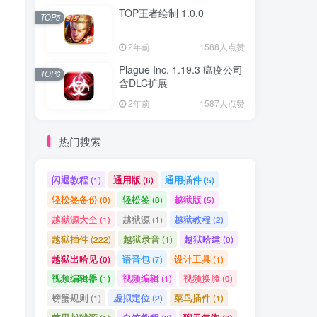
TOP王者绘制 1.0.0
TOP5
2年前
1588人点赞
Plague Inc. 1.19.3 瘟疫公司
TOP6
含DLC扩展
2年前
1587人点赞
热门搜索
闪退教程
通用版
通用插件
(1)
(6)
(5)
轻松签备份
轻松签
越狱版
(0)
(0)
(5)
越狱源大全
越狱源
越狱教程
(1)
(1)
(2)
越狱插件
越狱录音
越狱哈建
(222)
(1)
(0)
越狱出哈见
语音包
设计工具
(0)
(7)
(1)
视频编辑器
视频编辑
视频换脸
(1)
(1)
(0)
螃蟹规则
虚拟定位
菜鸟插件
(1)
(2)
(1)