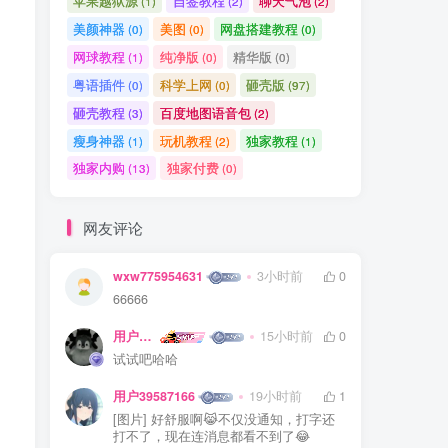
苹果越狱源
自签教程
聊天气泡
(1)
(2)
(2)
美颜神器
美图
网盘搭建教程
(0)
(0)
(0)
网球教程
纯净版
精华版
(1)
(0)
(0)
粤语插件
科学上网
砸壳版
(0)
(0)
(97)
砸壳教程
百度地图语音包
(3)
(2)
瘦身神器
玩机教程
独家教程
(1)
(2)
(1)
独家内购
独家付费
(13)
(0)
网友评论
wxw775954631
3小时前
0
66666
用户45289622
15小时前
0
试试吧哈哈
用户39587166
19小时前
1
[图片] 好舒服啊😹不仅没通知，打字还
打不了，现在连消息都看不到了😂