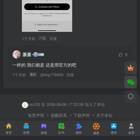
1个月前
回复
广东
茶茶
0
一样的 我们都是 还是用官方的吧
1个月前
@
Imp778899
回复
重庆
user99396370 在 2026-08-06 15:34:57 加入了本站
魔术123 在 2026-08-06 20:22:27 加入了本站
niu123 在 2026-08-06 17:33:59 加入了本站
user92193294 在 2026-08-06 17:22:35 加入了本站
免责声明
侵删联系
下载声明
关于本站
Copyright © 2023 ·
iPAPARK.COM
yan123 在 2026-08-06 17:11:37 加入了本站
蒙ICP备2023001519号-1号
首页
应用
游戏
证书
插件
需求
会员
抽奖
dhdism 在 2026-08-06 17:03:04 加入了本站