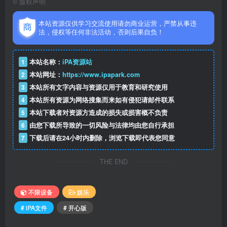
©
版权声明
本站资源仅供学习交流使用请勿商业运营，严禁从事违
法，侵权等任何非法活动，否则后果自负！
1
本站名称：
iPA资源站
2
本站网址：
https://www.ipapark.com
3
本站所有文字内容与资源仅用于教育和研究使用
4
本站所有资源为网络搜集而来如有侵犯请邮件联系
5
本站下载者对资源方造成的损失或损害概不负责
6
由您下载所导致的一切风险与法律均由您自行承担
7
下载后请在24小时内删除，浏览下载即代表您同意
THE END
不限设备
娱乐
# iPA文件
# 开心版