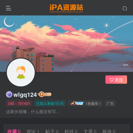
关注
wlgq124
UID：101421
已加入本站151天
1枚徽章
广东
这家伙很懒，什么都没有写...
收藏
0
评论
1
帖子
0
粉丝
0
文章
0
板块
0