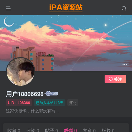
关注
用户18806698
UID：106366
已加入本站113天
河北
这家伙很懒，什么都没有写...
收藏
0
评论
0
帖子
0
粉丝
0
文章
0
板块
0