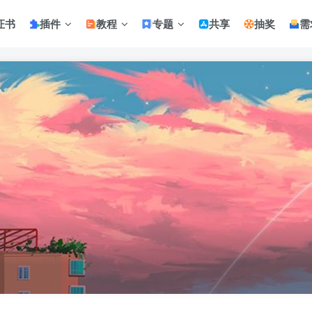
证书
插件
教程
专题
共享
抽奖
需