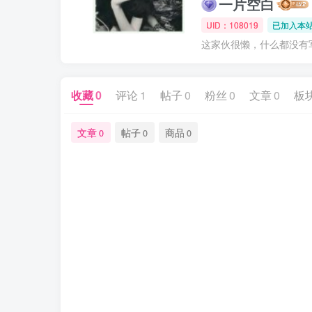
一片空白
UID：108019
已加入本站
这家伙很懒，什么都没有写.
收藏
0
评论
1
帖子
0
粉丝
0
文章
0
板
文章
帖子
商品
0
0
0