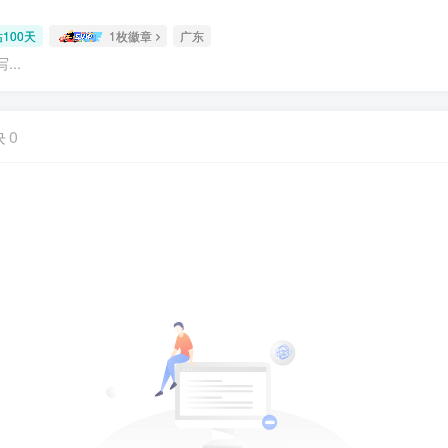
100天
1枚徽章
广东
..
块
0