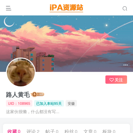
关注
路人黄毛
UID：108965
已加入本站95天
安徽
这家伙很懒，什么都没有写...
收藏
0
评论
2
帖子
0
粉丝
0
文章
0
板块
0