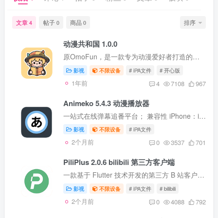
文章
帖子
商品
排序
4
0
0
动漫共和国 1.0.0
原OmoFun，是一款专为动漫爱好者打造的在线观看与互动平台。该平台集合了海量高清动漫资源，包括热门新番和经典老番，满足用户多样化的观看需求。它采用先进的视频加载技术，确保播放流畅。同时...
影视
不限设备
# iPA文件
# 开心版
1年前
4
7108
967
Animeko 5.4.3 动漫播放器
一站式在线弹幕追番平台； 兼容性 iPhone：iOS 14.0+ iPad：iPadOS 14.0+ 版本说明 更新至最新版； 支持多源播放； 支持离线缓存； 支持收藏同步； 支持BT资源在线播放； 自带影视源无需再添加...
影视
不限设备
# iPA文件
2个月前
0
3537
701
PiliPlus 2.0.6 bilibili 第三方客户端
一款基于 Flutter 技术开发的第三方 B 站客户端。它的前身是 PilipalaX，经过升级优化后以全新面貌出现。PiliPlus 界面简洁高效，去除了开屏广告、信息流推广等干扰元素，仅保留 “动态”“推荐...
影视
不限设备
# iPA文件
# bilibili
2个月前
0
4088
792