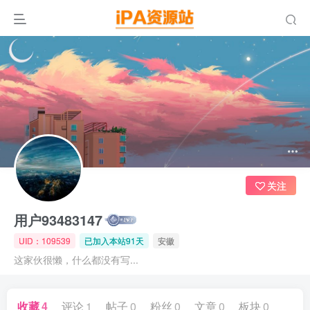
关注
用户93483147
UID：109539
已加入本站91天
安徽
这家伙很懒，什么都没有写...
收藏
4
评论
1
帖子
0
粉丝
0
文章
0
板块
0