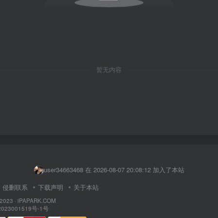
暂无内容
user56834747 在 2026-08-07 17:56:41 加入了本站
wu1092 在 2026-08-07 20:46:09 加入了本站
user34663468 在 2026-08-07 20:08:12 加入了本站
13579qqqq 在 2026-08-07 20:03:50 加入了本站
侵删联系
下载声明
关于本站
user58827336 在 2026-08-07 19:52:18 加入了本站
 2023 ·
iPAPARK.COM
023001519号-1号
Hot1337 在 2026-08-07 19:33:43 加入了本站