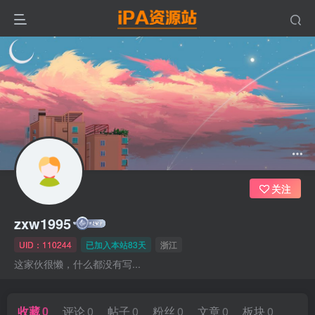
关注
zxw1995
UID：110244
已加入本站83天
浙江
这家伙很懒，什么都没有写...
收藏
0
评论
0
帖子
0
粉丝
0
文章
0
板块
0