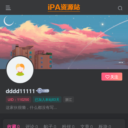
关注
dddd11111
UID：110250
已加入本站83天
浙江
这家伙很懒，什么都没有写...
收藏
0
评论
0
帖子
0
粉丝
0
文章
0
板块
0