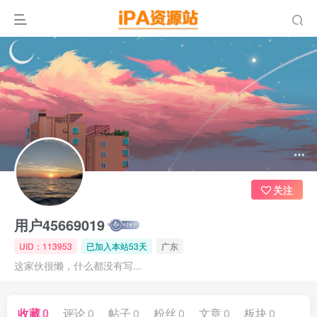
关注
用户45669019
UID：113953
已加入本站53天
广东
这家伙很懒，什么都没有写...
收藏
0
评论
0
帖子
0
粉丝
0
文章
0
板块
0