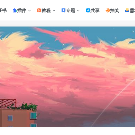
证书
插件
教程
专题
共享
抽奖
需