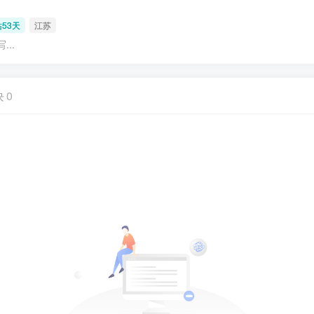
53天
江苏
..
块
0