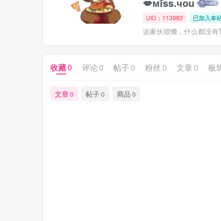
💋мīss.чou
UID：113982
已加入本站
这家伙很懒，什么都没有写.
收藏
0
评论
0
帖子
0
粉丝
0
文章
0
板
文章
帖子
商品
0
0
0