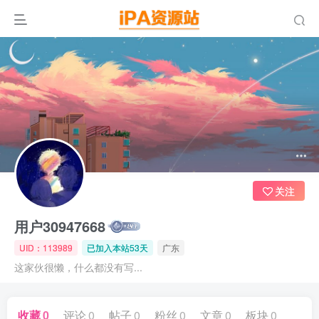
关注
用户30947668
UID：113989
已加入本站53天
广东
这家伙很懒，什么都没有写...
收藏
0
评论
0
帖子
0
粉丝
0
文章
0
板块
0