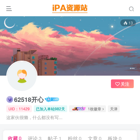
13
关注
62518开心
UID：11429
已加入本站982天
1枚徽章
天津
这家伙很懒，什么都没有写...
收藏
0
评论
3
帖子
1
粉丝
0
文章
0
板块
0