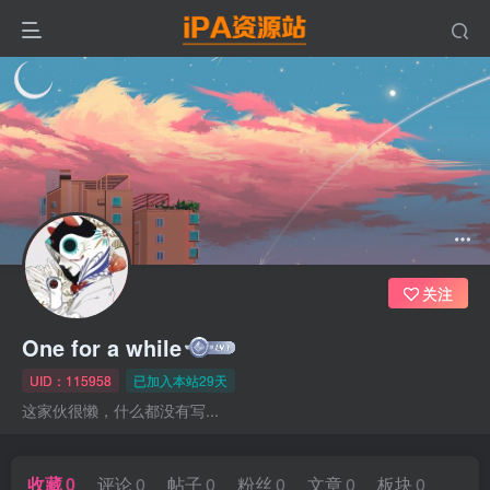
关注
One for a while
UID：115958
已加入本站29天
这家伙很懒，什么都没有写...
收藏
0
评论
0
帖子
0
粉丝
0
文章
0
板块
0