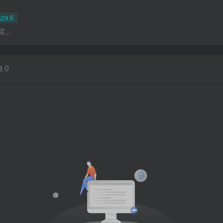
29天
..
块
0