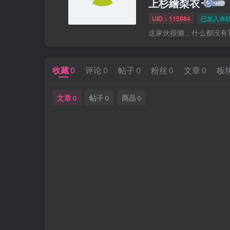
上杉繪梨衣
UID：115984
已加入本站
这家伙很懒，什么都没有写.
收藏
0
评论
0
帖子
0
粉丝
0
文章
0
板
文章
帖子
商品
0
0
0