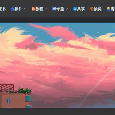
证书
插件
教程
专题
共享
抽奖
需