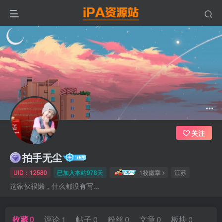
关注
拍手无尘
UID：12580
已加入本站978天
1枚徽章
江苏
这家伙很懒，什么都没有写...
收藏
0
评论
1
帖子
0
粉丝
0
文章
0
板块
0