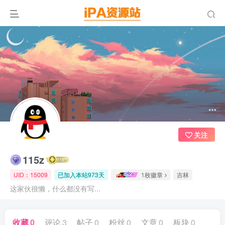
关注
115z
UID：15009
已加入本站973天
1枚徽章
吉林
这家伙很懒，什么都没有写...
收藏
0
评论
3
帖子
0
粉丝
0
文章
0
板块
0