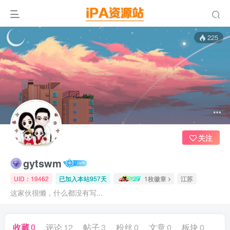
225
关注
gytswm
UID：19462
已加入本站957天
1枚徽章
江苏
这家伙很懒，什么都没有写...
收藏
0
评论
12
帖子
3
粉丝
0
文章
0
板块
0